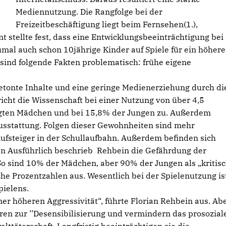
Mediennutzung. Die Rangfolge bei der
Freizeitbeschäftigung liegt beim Fernsehen(1.),
nt stellte fest, dass eine Entwicklungsbeeinträchtigung bei
umal auch schon 10jährige Kinder auf Spiele für ein höhere
 sind folgende Fakten problematisch: frühe eigene
etonte Inhalte und eine geringe Medienerziehung durch di
icht die Wissenschaft bei einer Nutzung von über 4,5
fragten Mädchen und bei 15,8% der Jungen zu. Außerdem
usstattung. Folgen dieser Gewohnheiten sind mehr
ufsteiger in der Schullaufbahn. Außerdem befinden sich
en Ausführlich beschrieb Rehbein die Gefährdung der
o sind 10% der Mädchen, aber 90% der Jungen als „kritis
he Prozentzahlen aus. Wesentlich bei der Spielenutzung is
ielens.
er höheren Aggressivität“, führte Florian Rehbein aus. Abe
ren zur ’’Desensibilisierung und vermindern das prosozial