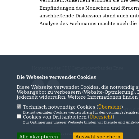
Verhalten. Außerdem erhöhen sie die Gewal
Empfindungen des Menschen und fördern ei
anschließende Diskussion stand auch unt
Analyse des Fachmanns machte auch die 
Homepage des CDU Gemeindeverbandes Ense
Die Webseite verwendet Cookies
Diese Webseite verwendet Cookies, die notwendig si
Webangebot zu verbessern (Website-Optmierung). Fü
jederzeit widerrufen. Weitere Informationen finden
Technisch notwendige Cookies (
Übersicht
)
IMPRESSUM
DATENSCHUTZ
KONTAKT
Die notwendigen Cookies werden allein für den ordnungsgemäßen 
Cookies von Drittanbietern (
Übersicht
)
Zur Optimierung unserer Webseite binden wir Dienste und Angebot
@2026 CDU Kreisgeschäftsstelle Soest
Alle akzeptieren
Auswahl speichern