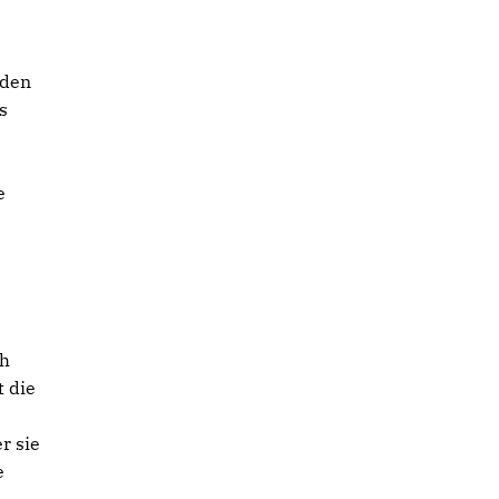
 den
s
e
ch
t die
r sie
e