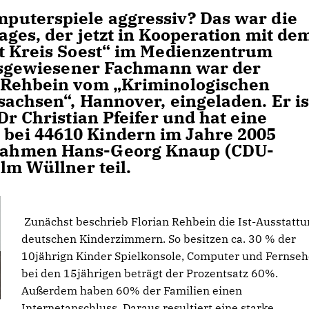
puterspiele aggressiv? Das war die
ges, der jetzt in Kooperation mit de
t Kreis Soest“ im Medienzentrum
ausgewiesener Fachmann war der
 Rehbein vom „Kriminologischen
sachsen“, Hannover, eingeladen. Er is
Dr Christian Pfeifer und hat eine
ei 44610 Kindern im Jahre 2005
nahmen Hans-Georg Knaup (CDU-
lm Wüllner teil.
Zunächst beschrieb Florian Rehbein die Ist-Ausstattu
deutschen Kinderzimmern. So besitzen ca. 30 % der
10jährign Kinder Spielkonsole, Computer und Fernseh
bei den 15jährigen beträgt der Prozentsatz 60%.
Außerdem haben 60% der Familien einen
Internetanschluss. Daraus resultiert eine starke