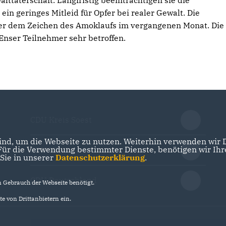
ttäterschaft. Langfristig beeinträchtigen sie die
n geringes Mitleid für Opfer bei realer Gewalt. Die
er dem Zeichen des Amoklaufs im vergangenen Monat. Die
Enser Teilnehmer sehr betroffen.
CDU Kreis Soest
nd, um die Webseite zu nutzen. Weiterhin verwenden wir Di
r die Verwendung bestimmter Dienste, benötigen wir Ihre 
CDU NRW
 Sie in unserer
Datenschutzerklärung
.
CDU Deutschland
Gebrauch der Webseite benötigt.
e von Drittanbietern ein.