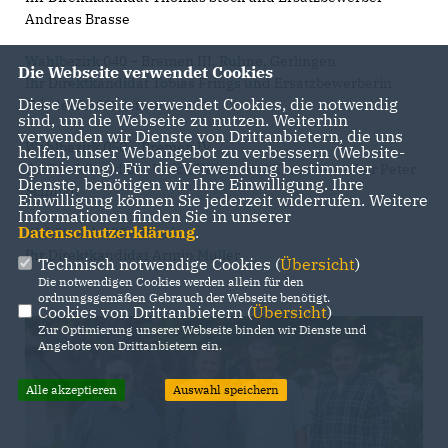
Andreas Brasse
Wahlbezirk 040 – Bremen III, Ruhne, Gerlingen
Die Webseite verwendet Cookies
Ihr Direktkandidat Tobias Frings und Ersatzbewerberin
Diese Webseite verwendet Cookies, die notwendig
Friederike Münstermann
sind, um die Webseite zu nutzen. Weiterhin
verwenden wir Dienste von Drittanbietern, die uns
Wahlbezirk 050 – Bremen IV
helfen, unser Webangebot zu verbessern (Website-
Optmierung). Für die Verwendung bestimmter
Ihr Direktkandidat Ulrich Häken und Ersatzbewerber Peter
Dienste, benötigen wir Ihre Einwilligung. Ihre
Schmidt
Einwilligung können Sie jederzeit widerrufen. Weitere
Informationen finden Sie in unserer
Datenschutzerklärung
.
Wahlbezirk 120 – Parsit
Ihr Direktkandidat Armin Müller
Technisch notwendige Cookies (
Übersicht
)
Die notwendigen Cookies werden allein für den
ordnungsgemäßen Gebrauch der Webseite benötigt.
Cookies von Drittanbietern (
Übersicht
)
Zur Optimierung unserer Webseite binden wir Dienste und
Angebote von Drittanbietern ein.
Alle akzeptieren
Auswahl speichern