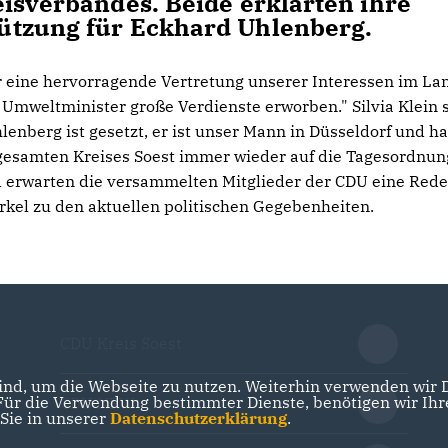
eisverbandes. Beide erklärten ihre
ützung für Eckhard Uhlenberg.
 eine hervorragende Vertretung unserer Interessen im La
s Umweltminister große Verdienste erworben." Silvia Klein 
enberg ist gesetzt, er ist unser Mann in Düsseldorf und ha
gesamten Kreises Soest immer wieder auf die Tagesordnun
 erwarten die versammelten Mitglieder der CDU eine Rede
kel zu den aktuellen politischen Gegebenheiten.
CDU Kreis Soest
nd, um die Webseite zu nutzen. Weiterhin verwenden wir Di
r die Verwendung bestimmter Dienste, benötigen wir Ihre 
CDU NRW
 Sie in unserer
Datenschutzerklärung
.