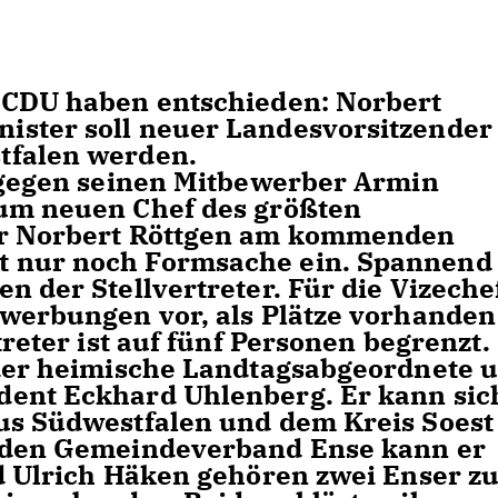
-CDU haben entschieden: Norbert
ister soll neuer Landesvorsitzender
tfalen werden.
h gegen seinen Mitbewerber Armin
zum neuen Chef des größten
ür Norbert Röttgen am kommenden
t nur noch Formsache ein. Spannend
n der Stellvertreter. Für die Vizeche
ewerbungen vor, als Plätze vorhanden
treter ist auf fünf Personen begrenzt.
 der heimische Landtagsabgeordnete 
dent Eckhard Uhlenberg. Er kann sic
us Südwestfalen und dem Kreis Soest
f den Gemeindeverband Ense kann er
nd Ulrich Häken gehören zwei Enser z