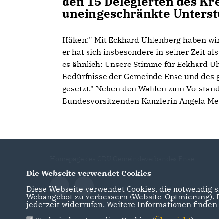
den 15 Delegierten des Kr
uneingeschränkte Unterst
Häken:" Mit Eckhard Uhlenberg haben wir
er hat sich insbesondere in seiner Zeit al
es ähnlich: Unsere Stimme für Eckhard Uhl
Bedürfnisse der Gemeinde Ense und des 
gesetzt." Neben den Wahlen zum Vorstand
Bundesvorsitzenden Kanzlerin Angela Mer
Homepage des CDU Gemeindeverbandes Ense
Die Webseite verwendet Cookies
Diese Webseite verwendet Cookies, die notwendig si
Webangebot zu verbessern (Website-Optmierung). Fü
jederzeit widerrufen. Weitere Informationen finden