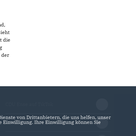
nd,
sieht
t die
g
 der
CDU Ense auf TikTok
enste von Drittanbietern, die uns helfen, unser
Einwilligung. Ihre Einwilligung können Sie
WhatsApp Kanal abonnieren