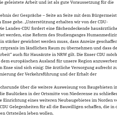
e geleistete Arbeit und ist als gute Voraussetzung für die
ebnis der Gespräche – Seite an Seite mit dem Bürgermeist
n Ense gehe. „Unterstützung erhalten wir von der CDU-
 Die Landes-CDU fordert eine flächendeckende hausärztlich
ldet werden, eine Reform des Studienganges Humanmedizin
n stärker gewichtet werden muss, dass Anreize geschaffe
rztpraxis im ländlichen Raum zu übernehmen und dass d
Arbeit“ auch für Hausärzte in NRW gilt. Die Enser CDU möc
s dem europäischen Ausland für unsere Region anzuwerben
 Ense sind sich einig: Die ärztliche Versorgung aufrecht z
timierung der Verkehrsführung und der Erhalt der
rächsrunde über die weitere Ausweisung von Baugebieten i
 die Baulücken in der Ortsmitte von Niederense zu schließe
e Einrichtung eines weiteren Neubaugebietes im Norden v
CDU Gelegenheiten für all die Bauwilligen schaffen, die in 
en Ortsteilen leben wollen.