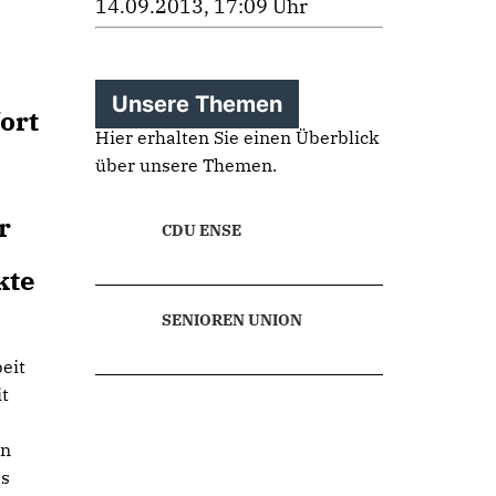
14.09.2013, 17:09 Uhr
Unsere Themen
ort
Hier erhalten Sie einen Überblick
über unsere Themen.
r
CDU ENSE
kte
SENIOREN UNION
eit
it
en
as