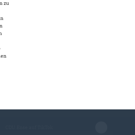
n zu
in
in
n
e
den
CDU Ense auf TikTok