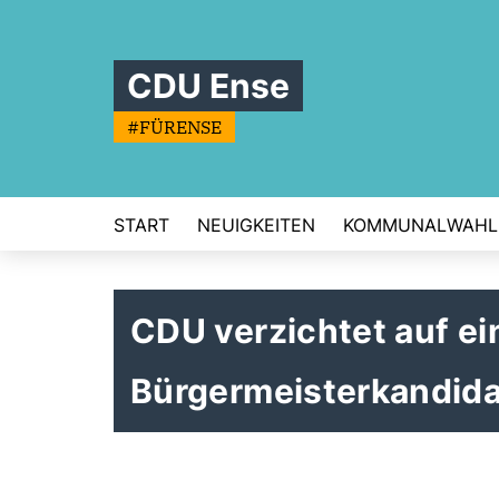
CDU Ense
#FÜRENSE
START
NEUIGKEITEN
KOMMUNALWAHL
CDU verzichtet auf e
Bürgermeisterkandid