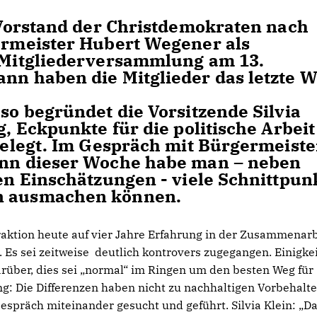
 Vorstand der Christdemokraten nach
ermeister Hubert Wegener als
 Mitgliederversammlung am 13.
n haben die Mitglieder das letzte W
so begründet die Vorsitzende Silvia
, Eckpunkte für die politische Arbeit
gelegt. Im Gespräch mit Bürgermeiste
nn dieser Woche habe man – neben
en Einschätzungen - viele Schnittpun
n ausmachen können.
raktion heute auf vier Jahre Erfahrung in der Zusammenarb
 Es sei zeitweise deutlich kontrovers zugegangen. Einigke
rüber, dies sei „normal“ im Ringen um den besten Weg für
ng: Die Differenzen haben nicht zu nachhaltigen Vorbehalt
spräch miteinander gesucht und geführt. Silvia Klein: „D