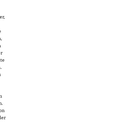
er,
e
,
n
er
hte
.
u
m
n.
on
der