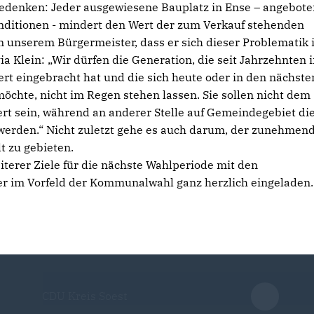
edenken: Jeder ausgewiesene Bauplatz in Ense – angebote
nditionen - mindert den Wert der zum Verkauf stehenden
 unserem Bürgermeister, dass er sich dieser Problematik 
a Klein: „Wir dürfen die Generation, die seit Jahrzehnten 
ert eingebracht hat und die sich heute oder in den nächste
chte, nicht im Regen stehen lassen. Sie sollen nicht dem
ert sein, während an anderer Stelle auf Gemeindegebiet di
erden.“ Nicht zuletzt gehe es auch darum, der zunehmen
t zu gebieten.
erer Ziele für die nächste Wahlperiode mit den
er im Vorfeld der Kommunalwahl ganz herzlich eingeladen.
CDU Kreis Soest