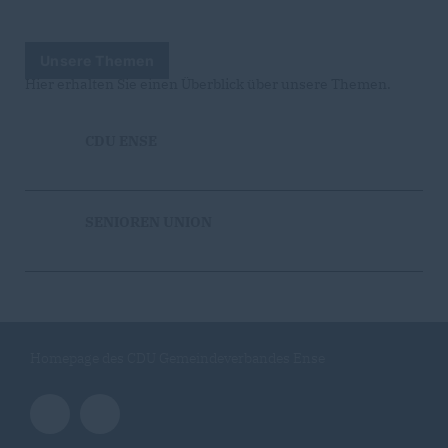
Unsere Themen
Hier erhalten Sie einen Überblick über unsere Themen.
CDU ENSE
SENIOREN UNION
Homepage des CDU Gemeindeverbandes Ense