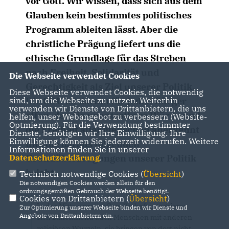
vor Gott. Wir wissen, dass sich aus dem
Glauben kein bestimmtes politisches
Programm ableiten lässt. Aber die
christliche Prägung liefert uns die
ethische Grundlage für das Streben
nach Freiheit, Solidarität und
Die Webseite verwendet Cookies
Gerechtigkeit als Ziel unserer Politik.
Diese Webseite verwendet Cookies, die notwendig
sind, um die Webseite zu nutzen. Weiterhin
Die CDU ist darum für jeden Bürger
verwenden wir Dienste von Drittanbietern, die uns
offen, der die unantastbare Würde und
helfen, unser Webangebot zu verbessern (Website-
Optmierung). Für die Verwendung bestimmter
die Freiheit aller Menschen anerkennt
Dienste, benötigen wir Ihre Einwilligung. Ihre
Einwilligung können Sie jederzeit widerrufen. Weitere
und die daraus folgenden
Informationen finden Sie in unserer
Datenschutzerklärung
.
Grundüberzeugungen unserer Politik
bejaht.
Technisch notwendige Cookies (
Übersicht
)
Die notwendigen Cookies werden allein für den
ordnungsgemäßen Gebrauch der Webseite benötigt.
Cookies von Drittanbietern (
Übersicht
)
In der Mitte unserer Gesellschaft integrieren
Zur Optimierung unserer Webseite binden wir Dienste und
Angebote von Drittanbietern ein.
sich zunehmend auch Menschen mit anderen
religiösen Wurzeln, sie bringen von dort nicht