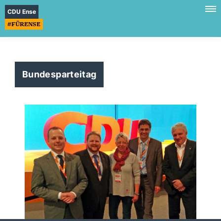
CDU Ense
#FÜRENSE
Bundesparteitag