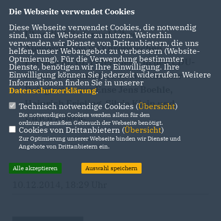
Die Webseite verwendet Cookies
Diese Webseite verwendet Cookies, die notwendig
Über die Wiederwahl ihres
sind, um die Webseite zu nutzen. Weiterhin
verwenden wir Dienste von Drittanbietern, die uns
Abgeordneten im Europäischen
helfen, unser Webangebot zu verbessern (Website-
Optmierung). Für die Verwendung bestimmter
Parlament, Dr. Peter Liese, in den CDU-
Dienste, benötigen wir Ihre Einwilligung. Ihre
Einwilligung können Sie jederzeit widerrufen. Weitere
Bundesvorstand freuen sich die vier
Informationen finden Sie in unserer
Delegierten aus Ense Jens Boehle,
Datenschutzerklärung
.
Heinrich Frieling, Silvia Klein und
Technisch notwendige Cookies (
Übersicht
)
Die notwendigen Cookies werden allein für den
Ulrich Häken.
ordnungsgemäßen Gebrauch der Webseite benötigt.
Cookies von Drittanbietern (
Übersicht
)
Zur Optimierung unserer Webseite binden wir Dienste und
Angebote von Drittanbietern ein.
Alle akzeptieren
Auswahl speichern
10.12.2014, 18:29 Uhr