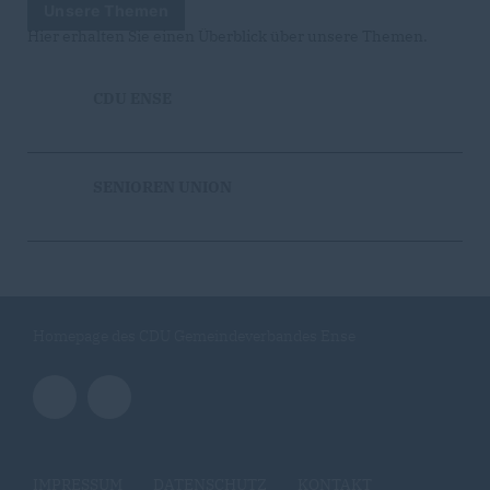
Unsere Themen
Hier erhalten Sie einen Überblick über unsere Themen.
CDU ENSE
SENIOREN UNION
Homepage des CDU Gemeindeverbandes Ense
IMPRESSUM
DATENSCHUTZ
KONTAKT