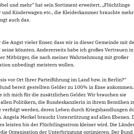
el und mehr“ hat sein Sortiment erweitert, „Flüchtlinge
r und Kinderwagen etc., die Kleiderkammer brauchte mehr
ingt auch das.
 die Angst vieler Enser, dass wir in dieser Gemeinde mit d
t seine könnten. Andererseits habe ich großes Vertrauen in
iner Mitbürger, die nach meiner Wahrnehmung mit großer
ation unbedingt meistern wollen.
is vor Ort Ihrer Parteiführung im Land bzw. in Berlin?“
Bund bereit gestellten Gelder zu 100% in Ense ankommen
ch mich für die zusätzlichen Gelder. Wir brauchen sie
 allen Politikern, die Bundeskanzlerin in ihrem Bemühen z
e verfolgt werden, deren Leben durch Kriegshandlungen do
en. Angela Merkel braucht Unterstützung auf allen Ebenen. 
leisten bis der Flüchtlingsstrom kleiner wird. Die Lände
die Organisation der Unterbringung optimieren. Der Bund