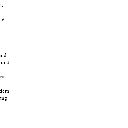
EU
n 6
und
g und
ist
, dem
lung