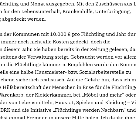
Flüchtling und Monat ausgegeben. Mit den Zuschüssen aus 
 für den Lebensunterhalt, Krankenhilfe, Unterbringung,
ig abgedeckt werden.
 der Kommunen mit 10.000 € pro Flüchtling und Jahr du
immer noch nicht alle Kosten gedeckt, doch die
n diesem Jahr. Sie haben bereits in der Zeitung gelesen, da
 seitens der Verwaltung steigt. Gebraucht werden vor alle
ch um die Flüchtlinge kümmern. Empfohlen wurde den Kom
eils eine halbe Hausmeister- bzw. Sozialarbeiterstelle zu
hend sicherlich realistisch. Auf die Gefahr hin, dass ich 
e Hilfsbereitschaft der Menschen in Ense für die Flüchtling
Warenkorb, der Kleiderkammer, bei „Möbel und mehr“ oder
nder von Lebensmitteln, Hausrat, Spielen und Kleidung – Vi
s DRK und die Initiative „Flüchtlinge werden Nachbarn“ und
chst einmal Fremden in unsere Mitte holen. Ich danke ihne