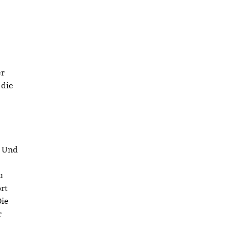
er
 die
. Und
u
rt
Die
r