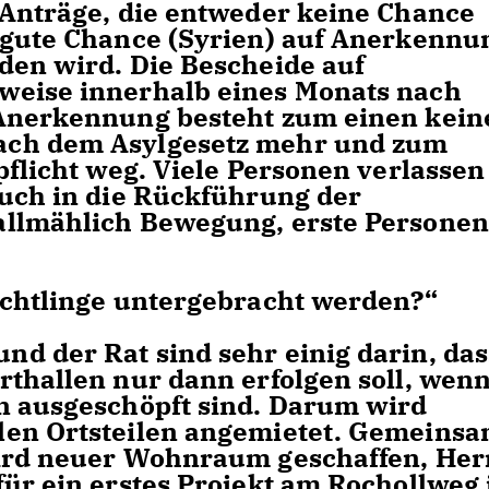
 Anträge, die entweder keine Chance
 gute Chance (Syrien) auf Anerkennu
den wird. Die Bescheide auf
weise innerhalb eines Monats nach
 Anerkennung besteht zum einen kein
ach dem Asylgesetz mehr und zum
pflicht weg. Viele Personen verlassen
Auch in die Rückführung der
allmählich Bewegung, erste Personen
üchtlinge untergebracht werden?“
d der Rat sind sehr einig darin, das
rthallen nur dann erfolgen soll, wen
n ausgeschöpft sind. Darum wird
len Ortsteilen angemietet. Gemeins
wird neuer Wohnraum geschaffen, Her
für ein erstes Projekt am Rochollweg 