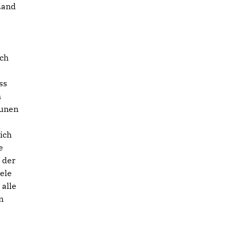
Land
rch
ss
m
munen
mich
e
 der
ele
 alle
n