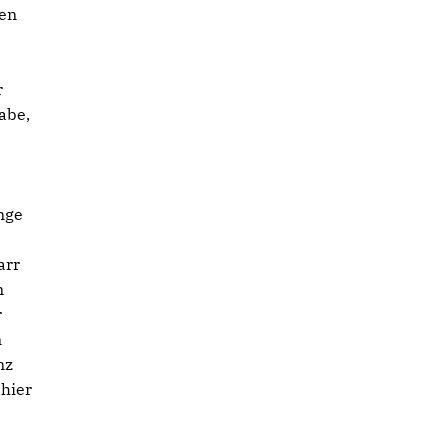
zen
r
abe,
nge
arr
m
r
n
nz
 hier