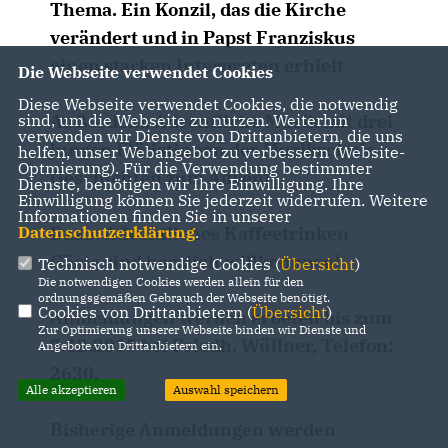
Thema. Ein Konzil, das die Kirche
verändert und in Papst Franziskus
einen starken Interpreten erhielt
Die Webseite verwendet Cookies
Diese Webseite verwendet Cookies, die notwendig
Außerdem: Adventliche Musik mit drei
sind, um die Webseite zu nutzen. Weiterhin
verwenden wir Dienste von Drittanbietern, die uns
jungen Flötistinnen der Musikschule
helfen, unser Webangebot zu verbessern (Website-
Optmierung). Für die Verwendung bestimmter
Geschichten zum Advent
Dienste, benötigen wir Ihre Einwilligung. Ihre
Einwilligung können Sie jederzeit widerrufen. Weitere
Informationen finden Sie in unserer
Dazu: Adventliches Kaffeetrinken
Datenschutzerklärung
.
Gäste sind herzlich willkommen!
Technisch notwendige Cookies (
Übersicht
)
Die notwendigen Cookies werden allein für den
ordnungsgemäßen Gebrauch der Webseite benötigt.
Cookies von Drittanbietern (
Übersicht
)
Anmeldungen werden erbeten bis zum
Zur Optimierung unserer Webseite binden wir Dienste und
5.12.2015 bei Friedh. Wüllner, Telefon:
Angebote von Drittanbietern ein.
2630.
Alle akzeptieren
Auswahl speichern
Bisherige Anmeldungen werden