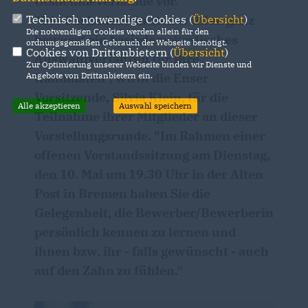
Gemeindeverbände vor.
Technisch notwendige Cookies (
Übersicht
)
"Die Christdemokraten wählen ganz
Die notwendigen Cookies werden allein für den
bewusst ein basisdemokratisches
ordnungsgemäßen Gebrauch der Webseite benötigt.
Cookies von Drittanbietern (
Übersicht
)
Auswahlverfahren für ihre
Zur Optimierung unserer Webseite binden wir Dienste und
Angebote von Drittanbietern ein.
Kandidaten", wirbt die Enser
Vorsitzende, Silvia Klein, für die
Alle akzeptieren
Auswahl speichern
Teilnahme ihrer Mitglieder an dieser
Vorstellungsrunde. "Im Rahmen einer
offenen Vorstandssitzung am Dienstag,
den 10. Mai um 19.30 Uhr in der Alten
Post in Bremen haben Sie die
Gelegenheit, die Bewerber/Bewerberin
persönlich kennen zu lernen und
ihnen bzw. ihr - falls gewünscht - auch
auf den Zahn zu fühlen."