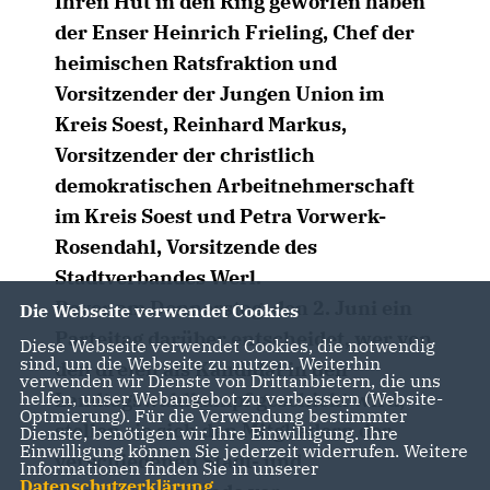
Ihren Hut in den Ring geworfen haben
der Enser Heinrich Frieling, Chef der
heimischen Ratsfraktion und
Vorsitzender der Jungen Union im
Kreis Soest, Reinhard Markus,
Vorsitzender der christlich
demokratischen Arbeitnehmerschaft
im Kreis Soest und Petra Vorwerk-
Rosendahl, Vorsitzende des
Stadtverbandes Werl.
Bevor am Donnerstag, den 2. Juni ein
Die Webseite verwendet Cookies
Parteitag darüber entscheidet, wer von
Diese Webseite verwendet Cookies, die notwendig
sind, um die Webseite zu nutzen. Weiterhin
den dreien als Kandidat in den
verwenden wir Dienste von Drittanbietern, die uns
helfen, unser Webangebot zu verbessern (Website-
Landtagswahlkampf geschickt wird,
Optmierung). Für die Verwendung bestimmter
stellen sie sich den Mitgliedern der
Dienste, benötigen wir Ihre Einwilligung. Ihre
Einwilligung können Sie jederzeit widerrufen. Weitere
verschiedenen Stadt- und
Informationen finden Sie in unserer
Datenschutzerklärung
.