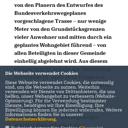
von den Planern des Entwurfes des
Bundesverkehrswegeplanes
vorgeschlagene Trasse – nur wenige
Meter von den Grundstücksgrenzen
vieler Anwohner und mitten durch ein
geplantes Wohngebiet führend – von
allen Beteiligten in dieser Gemeinde
einhellig abgelehnt wird. Aus diesem
Grunde wurde seitens der Verwaltung
Die Webseite verwendet Cookies
bereits am 13. April 2016 Einspruch
Diese Webseite verwendet Cookies, die notwendig
gegen diesen Trassenverlauf erhoben.
sind, um die Webseite zu nutzen. Weiterhin
verwenden wir Dienste von Drittanbietern, die uns
Alle weiteren Argumente für oder
helfen, unser Webangebot zu verbessern (Website-
gegen die Beibehaltung der
Optmierung). Für die Verwendung bestimmter
Dienste, benötigen wir Ihre Einwilligung. Ihre
umstrittenen Ortsumgehung müssen
Einwilligung können Sie jederzeit widerrufen. Weitere
Informationen finden Sie in unserer
sorgfältig geprüft und abgewogen
Datenschutzerklärung
.
werden. Dies erfordert eine