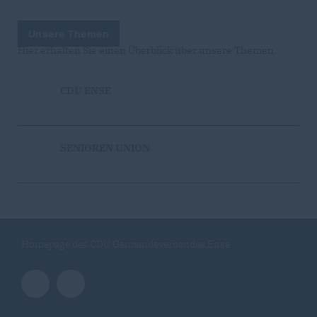
Unsere Themen
Hier erhalten Sie einen Überblick über unsere Themen.
CDU ENSE
SENIOREN UNION
Homepage des CDU Gemeindeverbandes Ense