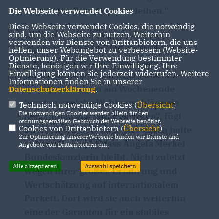
Partei eine Stimme zu verleihen.“
Die Webseite verwendet Cookies
Diese Webseite verwendet Cookies, die notwendig
Wir an der Basis warten ab, wer
sind, um die Webseite zu nutzen. Weiterhin
verwenden wir Dienste von Drittanbietern, die uns
seinen Hut in den Ring wirft, welche
helfen, unser Webangebot zu verbessern (Website-
Optmierung). Für die Verwendung bestimmter
Namen auf den Tisch kommen. Der
Dienste, benötigen wir Ihre Einwilligung. Ihre
Einwilligung können Sie jederzeit widerrufen. Weitere
Bundesvorstand und das Präsidium
Informationen finden Sie in unserer
werden sich dann am Wochenende
Datenschutzerklärung
.
beraten, welche Wahlvorschläge sie
Technisch notwendige Cookies (
Übersicht
)
Die notwendigen Cookies werden allein für den
dem Bundesparteitag vorlegen“, fügt
ordnungsgemäßen Gebrauch der Webseite benötigt.
Cookies von Drittanbietern (
Übersicht
)
Silvia Klein. Und: „Ich persönlich halte
Zur Optimierung unserer Webseite binden wir Dienste und
es für vernünftig, dass Angela Merkel
Angebote von Drittanbietern ein.
Bundeskanzlerin bleibt. Nicht zuletzt
Alle akzeptieren
Auswahl speichern
wegen ihrer großen Erfahrung und
Wertschätzung auf internationalem
Parkett. Dort wird sie auch weiterhin
eine der Garanten für ein stabiles