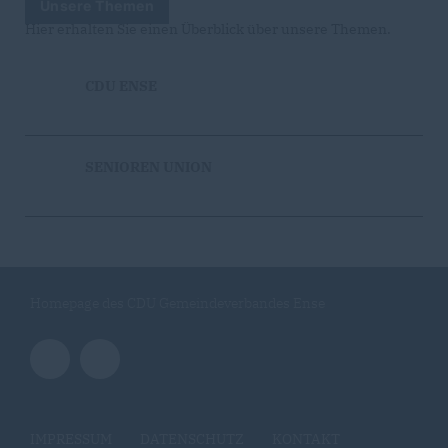
Unsere Themen
Hier erhalten Sie einen Überblick über unsere Themen.
CDU ENSE
SENIOREN UNION
Homepage des CDU Gemeindeverbandes Ense
IMPRESSUM
DATENSCHUTZ
KONTAKT