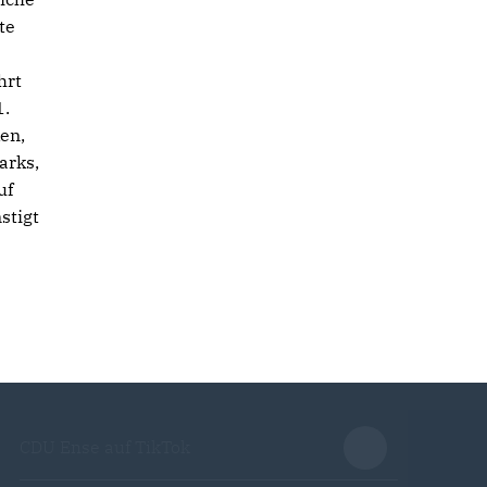
te
hrt
1.
en,
arks,
uf
stigt
CDU Ense auf TikTok