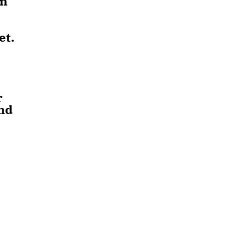
en
et.
r
und