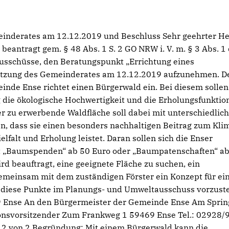
einderates am 12.12.2019 und Beschluss Sehr geehrter He
eantragt gem. § 48 Abs. 1 S. 2 GO NRW i. V. m. § 3 Abs. 1
usschüsse, den Beratungspunkt „Errichtung eines
Sitzung des Gemeinderates am 12.12.2019 aufzunehmen. D
nde Ense richtet einen Bürgerwald ein. Bei diesem sollen
g die ökologische Hochwertigkeit und die Erholungsfunktio
r zu erwerbende Waldfläche soll dabei mit unterschiedlic
n, dass sie einen besonders nachhaltigen Beitrag zum Kli
falt und Erholung leistet. Daran sollen sich die Enser
t „Baumspenden“ ab 50 Euro oder „Baumpatenschaften“ a
rd beauftragt, eine geeignete Fläche zu suchen, ein
emeinsam mit dem zuständigen Förster ein Konzept für ei
d diese Punkte im Planungs- und Umweltausschuss vorzuste
69 Ense An den Bürgermeister der Gemeinde Ense Am Sprin
ionsvorsitzender Zum Frankweg 1 59469 Ense Tel.: 02928/
e 2 von 2 Begründung: Mit einem Bürgerwald kann die