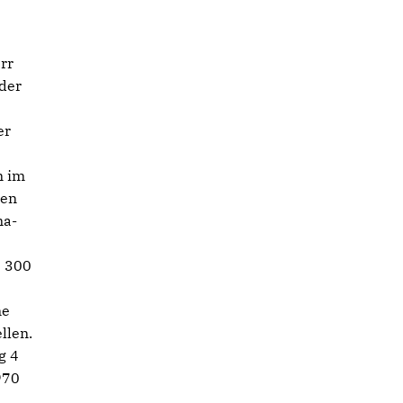
rr
 der
er
n im
hen
ma-
b 300
ne
llen.
g 4
970