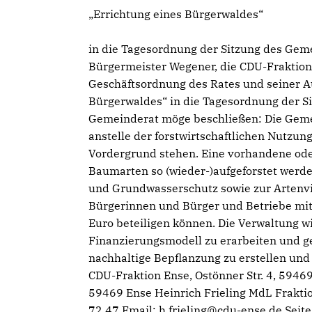
Errichtung eines Bürgerwaldes“
in die Tagesordnung der Sitzung des Gem
Bürgermeister Wegener, die CDU-Fraktion b
Geschäftsordnung des Rates und seiner A
Bürgerwaldes“ in die Tagesordnung der 
Gemeinderat möge beschließen: Die Gemei
anstelle der forstwirtschaftlichen Nutzun
Vordergrund stehen. Eine vorhandene ode
Baumarten so (wieder-)aufgeforstet werde
und Grundwasserschutz sowie zur Artenviel
Bürgerinnen und Bürger und Betriebe mi
Euro beteiligen können. Die Verwaltung wi
Finanzierungsmodell zu erarbeiten und g
nachhaltige Bepflanzung zu erstellen un
CDU-Fraktion Ense, Ostönner Str. 4, 594
59469 Ense Heinrich Frieling MdL Frakt
72 47 Email: h.frieling@cdu-ense.de Seit