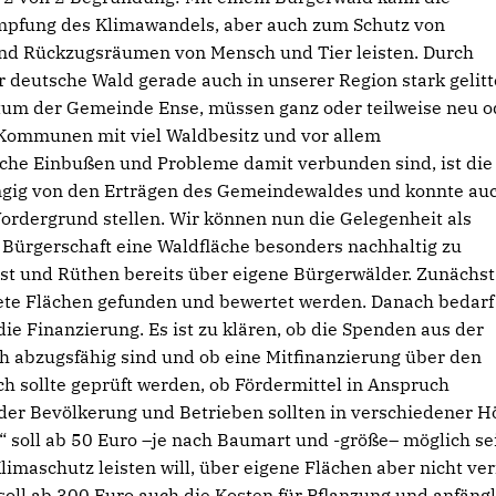
mpfung des Klimawandels, aber auch zum Schutz von
 und Rückzugsräumen von Mensch und Tier leisten. Durch
 deutsche Wald gerade auch in unserer Region stark gelitt
ntum der Gemeinde Ense, müssen ganz oder teilweise neu o
 Kommunen mit viel Waldbesitz und vor allem
liche Einbußen und Probleme damit verbunden sind, ist die
ngig von den Erträgen des Gemeindewaldes und konnte au
Vordergrund stellen. Wir können nun die Gelegenheit als
Bürgerschaft eine Waldfläche besonders nachhaltig zu
oest und Rüthen bereits über eigene Bürgerwälder. Zunächst
te Flächen gefunden und bewertet werden. Danach bedarf
ie Finanzierung. Es ist zu klären, ob die Spenden aus der
h abzugsfähig sind und ob eine Mitfinanzierung über den
h sollte geprüft werden, ob Fördermittel in Anspruch
r Bevölkerung und Betrieben sollten in verschiedener H
 soll ab 50 Euro –je nach Baumart und -größe– möglich se
limaschutz leisten will, über eigene Flächen aber nicht ver
soll ab 300 Euro auch die Kosten für Pflanzung und anfäng