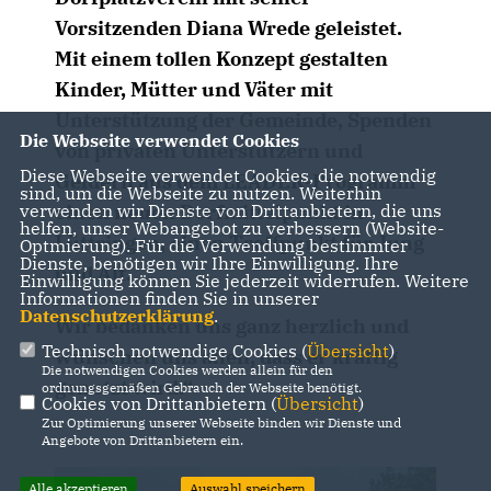
Vorsitzenden Diana Wrede geleistet.
Mit einem tollen Konzept gestalten
Kinder, Mütter und Väter mit
Unterstützung der Gemeinde, Spenden
Die Webseite verwendet Cookies
von privaten Unterstützern und
Diese Webseite verwendet Cookies, die notwendig
Geldern aus dem LEADER-Programm
sind, um die Webseite zu nutzen. Weiterhin
einen neuen Dorfmittelpunkt in
verwenden wir Dienste von Drittanbietern, die uns
helfen, unser Webangebot zu verbessern (Website-
Lüttringen, einen Treffpunkt für Jung
Optmierung). Für die Verwendung bestimmter
Dienste, benötigen wir Ihre Einwilligung. Ihre
und Alt.
Einwilligung können Sie jederzeit widerrufen. Weitere
Informationen finden Sie in unserer
Datenschutzerklärung
.
Wir bedanken uns ganz herzlich und
Technisch notwendige Cookies (
Übersicht
)
wünschen uns allen, dass er kräftig
Die notwendigen Cookies werden allein für den
genutzt wird.“
ordnungsgemäßen Gebrauch der Webseite benötigt.
Cookies von Drittanbietern (
Übersicht
)
Zur Optimierung unserer Webseite binden wir Dienste und
Angebote von Drittanbietern ein.
Alle akzeptieren
Auswahl speichern