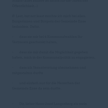
Schatz (alles andere ist nichts für die Ohren der
Öffentlichkeit…)
Ø Last, but not least möchte ich mich bei allen
Bürgerinnen und Bürgern der Gemeinde Ense
bedanken. Dafür,
- dass sie mir bei 6 Kommunalwahlen Ihr
Vertrauen geschenkt haben,
- dass sie mir damit die Möglichkeit gegeben
haben, mich in der Kommunalpolitik zu engagieren,
- dass ich Verantwortung übernehmen und
mitgestalten durfte
- und einfach nur für die Menschen der
Gemeinde Ense da sein durfte.
- Dir, lieber Hans-Josef Langesberg als mein