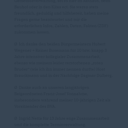
Gemeindeverwaltung, sei es hier im Rathaus, beim
Bauhof oder in den Kitas ect. Sie waren stets
freundlich, geduldig und hilfsbereit, haben meine
Fragen gerne beantwortet und mir die
erforderlichen Infos, Zahlen, Daten, Fakten (ZDF)
zukommen lassen.
Ø Ich danke den beiden Bürgermeistern Hubert
Wegener + Rainer Busemann für 10 bzw. knapp 3
Jahre intensiver kollegialer Zusammenarbeit,
ebenso wie meinem leider verstorbenen „roten
Bruder“ (wie ich ihn immer nennen durfte) Host
Brauckmann und in der Nachfolge Dagmar Dülberg.
Ø Danke auch an unseren langjährigen
Beigeordneten Franz-Josef Vonnahme,
insbesondere während meiner 10-jährigen Zeit als
Vorsitzender des BVA.
Ø Ingrid Netta für 13 Jahre enge Zusammenarbeit
und die komplette Terminverwaltung.