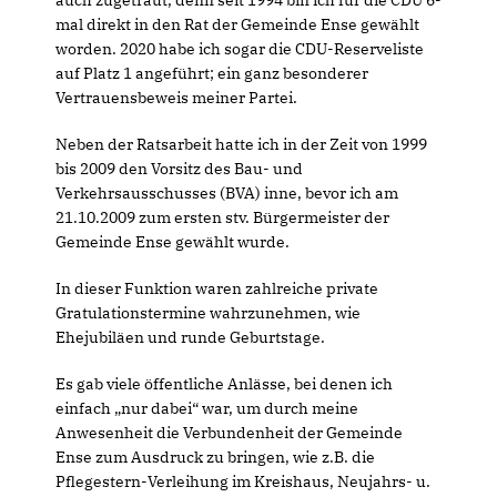
auch zugetraut, denn seit 1994 bin ich für die CDU 6-
mal direkt in den Rat der Gemeinde Ense gewählt
worden. 2020 habe ich sogar die CDU-Reserveliste
auf Platz 1 angeführt; ein ganz besonderer
Vertrauensbeweis meiner Partei.
Neben der Ratsarbeit hatte ich in der Zeit von 1999
bis 2009 den Vorsitz des Bau- und
Verkehrsausschusses (BVA) inne, bevor ich am
21.10.2009 zum ersten stv. Bürgermeister der
Gemeinde Ense gewählt wurde.
In dieser Funktion waren zahlreiche private
Gratulationstermine wahrzunehmen, wie
Ehejubiläen und runde Geburtstage.
Es gab viele öffentliche Anlässe, bei denen ich
einfach „nur dabei“ war, um durch meine
Anwesenheit die Verbundenheit der Gemeinde
Ense zum Ausdruck zu bringen, wie z.B. die
Pflegestern-Verleihung im Kreishaus, Neujahrs- u.