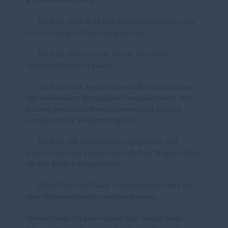
Ø Meine liebe Gisela
· Du hast mich in all den Jahren unterstützt und
mir den nötigen Freiraum gelassen.
· Du hast mich - so wie heute - bei vielen
Veranstaltungen begleitet.
· Du hast mich, wenn ich beim Redenschreiben
mal wieder allzu kompliziert formuliert hatte, mit
Deinem gesunden Menschenverstand auf den
bürgernahen“ Weg zurückgeholt.
· Du hast mir trotz Deiner engagierten und
anspruchsvollen eigenen beruflichen Tätigkeit allzu
oft den Rücken freigehalten.
· Ohne Dich und Deine Unterstützung hätte ich
mein Ehrenamt nicht ausüben können.
Deshalb sage ich hier einfach nur: Danke mein