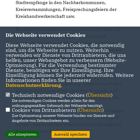
Stadtempfänge in den Nachbarkommunen,
Kreisversammlungen, Freisprechungsfeiern der
Kreishandwerkerschaft usw.
Besondere Herausforderungen waren für mich die
Die Webseite verwendet Cookies
öffentlichen Veranstaltungen, bei denen ich
Ansprachen halten durfte und dadurch meinen
Diese Webseite verwendet Cookies, die notwendig
sind, um die Webseite zu nutzen. Weiterhin
bescheidenen Beitrag leisten konnte, das Ansehen
verwenden wir Dienste von Drittanbietern, die uns
der Gemeinde Ense und natürlich auch das der CDU
helfen, unser Webangebot zu verbessern (Website-
Ense in der Öffentlichkeit zu stärken.
Optmierung). Für die Verwendung bestimmter
Dienste, benötigen wir Ihre Einwilligung. Ihre
Einwilligung können Sie jederzeit widerrufen. Weitere
Die für mich persönlich wichtigste Veranstaltung
Informationen finden Sie in unserer
dieser Art war die Kundgebung „Ense ist bunt“ hier
Datenschutzerklärung
.
auf dem Rathausvorplatz nach den Schüssen auf
Technisch notwendige Cookies (
Übersicht
)
das Asylbewerberheim in Bremen im Januar 2016.
Die notwendigen Cookies werden allein für den
ordnungsgemäßen Gebrauch der Webseite benötigt.
Cookies von Drittanbietern (
Übersicht
)
Nur einmal, das war im Mai letzten Jahres - so lange
Zur Optimierung unserer Webseite binden wir Dienste und
haben die beiden Bürgermeister mich „schmoren“
Angebote von Drittanbietern ein.
lassen - durfte ich den Vorsitz bei einer Sitzung des
Gemeinderates übernehmen.
Alle akzeptieren
Auswahl speichern