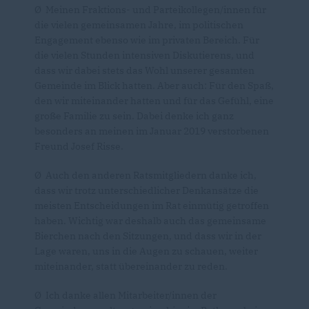
Ø Meinen Fraktions- und Parteikollegen/innen für
die vielen gemeinsamen Jahre, im politischen
Engagement ebenso wie im privaten Bereich. Für
die vielen Stunden intensiven Diskutierens, und
dass wir dabei stets das Wohl unserer gesamten
Gemeinde im Blick hatten. Aber auch: Für den Spaß,
den wir miteinander hatten und für das Gefühl, eine
große Familie zu sein. Dabei denke ich ganz
besonders an meinen im Januar 2019 verstorbenen
Freund Josef Risse.
Ø Auch den anderen Ratsmitgliedern danke ich,
dass wir trotz unterschiedlicher Denkansätze die
meisten Entscheidungen im Rat einmütig getroffen
haben. Wichtig war deshalb auch das gemeinsame
Bierchen nach den Sitzungen, und dass wir in der
Lage waren, uns in die Augen zu schauen, weiter
miteinander, statt übereinander zu reden.
Ø Ich danke allen Mitarbeiter/innen der