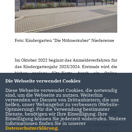
Foto: Kindergarten "Die Möhneräuber" Niederense
Im Oktober 2022 beginnt das Anmeldeverfahren für
das Kindergartenjahr 2023/2024. Erstmals wird die
bisher analoge Kita-Karte durch ein Online
Anmeldeverfahren abgelöst.
Die Webseite verwendet Cookies
Diese Webseite verwendet Cookies, die notwendig
In den zurückliegenden Jahren haben die Eltern,
sind, um die Webseite zu nutzen. Weiterhin
die drei Wünsche für eine Einrichtung bei der
verwenden wir Dienste von Drittanbietern, die uns
helfen, unser Webangebot zu verbessern (Website-
Anmeldung ihres Kindes für einen Betreuungsplatz
Optmierung). Für die Verwendung bestimmter
angeben können, erst im April des jeweiligen
Dienste, benötigen wir Ihre Einwilligung. Ihre
Kindergartenjahres die Betreuungszusage für eine
Einwilligung können Sie jederzeit widerrufen. Weitere
Informationen finden Sie in unserer
Kindertageseinrichtung erhalten. Eine verbindliche
Datenschutzerklärung
.
Zusage war erst zu diesem Zeitpunkt möglich, da