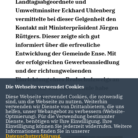
Landtagsabgeordnete und
Umweltminsiter Eckhard Uhlenberg
vermittelte bei dieser Gelgenheit den
Kontakt mit Ministerpräsident Jürgen
Rüttgers. Dieser zeigte sich gut
informiert über die erfreuliche
Entwicklung der Gemeinde Ense. Mit
der erfolgreichen Gewerbeansiedlung
und der richtungweisenden
Einrichtung eines Realschulzweigs an
Die Webseite verwendet Cookies
der Conrad-von-Ense-Schule habe
Ense den Beweis erbracht, dass sich
Diese Webseite verwendet Cookies, die notwendig
sind, um die Webseite zu nutzen. Weiterhin
auch eine kleine Gemeinde im
verwenden wir Dienste von Drittanbietern, die uns
helfen, unser Webangebot zu verbessern (Website-
"Konzert der Großen" erfolgreich
Optmierung). Für die Verwendung bestimmter
Dienste, benötigen wir Ihre Einwilligung. Ihre
behaupten könne.
Einwilligung können Sie jederzeit widerrufen. Weitere
Informationen finden Sie in unserer
Datenschutzerklärung
.