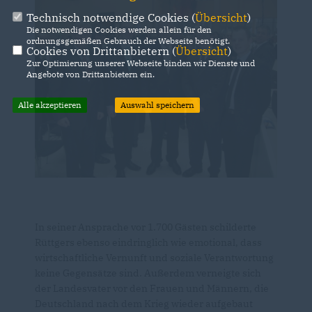
Technisch notwendige Cookies (
Übersicht
)
Die notwendigen Cookies werden allein für den
ordnungsgemäßen Gebrauch der Webseite benötigt.
Cookies von Drittanbietern (
Übersicht
)
Zur Optimierung unserer Webseite binden wir Dienste und
Angebote von Drittanbietern ein.
Alle akzeptieren
Auswahl speichern
In seiner Ansprache vor 1.700 Gästen schilderte
Rüttgers ebenso eindringlich wie emotional, dass
wirtschaftliche Vernunft und soziale Verantwortung
keine Gegensätze sind. Außerdem verneigte sich
der Landesvater vor den Frauen und Männern, die
Deutschland nach dem Krieg wieder aufgebaut