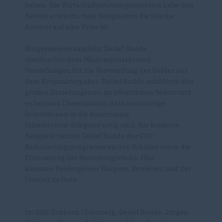
haben. Die Wirtschaftswundergeneration habe den
Beweis erbracht, dass Resignation die falsche
Antwort auf eine Krise ist.
Bürgermeisterkandidat Detlef Budde
überbrachte dem Ministerpräsidenten
Vorstellungen für die Verwendung der Gelder aus
dem Konjunkturpaket. Detlef Budde schilderte den
großen Sanierungsstau im öffentlichen Sektor und
es bestand Übereinkunft, dass nachhaltige
Investitionen in die kommunale
Infrastruktur dringend nötig sind. Als konkrete
Beispiele nannte Detlef Budde das CO2-
Reduzierungsprogramm an den Schulen sowie die
Erneuerung der Steetsbergbrücke. Hier
kommen Fördergelder Bürgern, Betrieben und der
Umwelt zu Gute.
Im Bild: Eckhard Uhlenberg, Detlef Budde, Jürgen