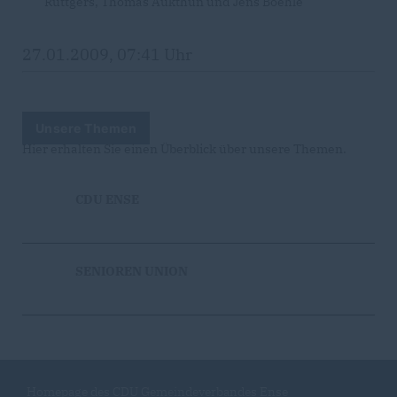
Rüttgers, Thomas Aukthun und Jens Boehle
27.01.2009, 07:41 Uhr
Unsere Themen
Hier erhalten Sie einen Überblick über unsere Themen.
CDU ENSE
SENIOREN UNION
Homepage des CDU Gemeindeverbandes Ense