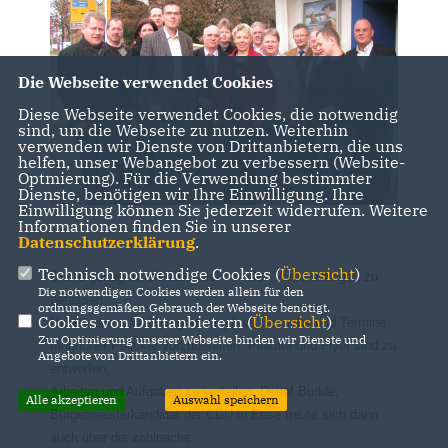
Die Webseite verwendet Cookies
Diese Webseite verwendet Cookies, die notwendig
sind, um die Webseite zu nutzen. Weiterhin
verwenden wir Dienste von Drittanbietern, die uns
helfen, unser Webangebot zu verbessern (Website-
Optmierung). Für die Verwendung bestimmter
Dienste, benötigen wir Ihre Einwilligung. Ihre
Einwilligung können Sie jederzeit widerrufen. Weitere
Informationen finden Sie in unserer
Datenschutzerklärung
.
Technisch notwendige Cookies (
Übersicht
)
Grund genug für die CDU sich mit den Vorbereitungen zu
Die notwendigen Cookies werden allein für den
befassen.
ordnungsgemäßen Gebrauch der Webseite benötigt.
Cookies von Drittanbietern (
Übersicht
)
Neben einem Wahlprogramm gilt es Besuche und Termine
Zur Optimierung unserer Webseite binden wir Dienste und
ranghoher Politiker vorzubereiten, Plakate und Flyer sind zu
Angebote von Drittanbietern ein.
entwerfen,
Arbeiten und Aufgaben zu verteilen. Detlef Budde,
Alle akzeptieren
Auswahl speichern
Bürgermeisterkandidat der CDU in Ense freute sich dann
auch über die zahlreiche