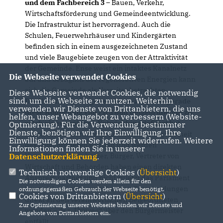
und dem Fachbereich 3
– Bauen, Verkehr,
Wirtschaftsförderung und Gemeindeentwicklung.
Die Infrastruktur ist hervorragend. Auch die
Schulen, Feuerwehrhäuser und Kindergärten
befinden sich in einem ausgezeichneten Zustand
und viele Baugebiete zeugen von der Attraktivität
der Gemeinde. Ense weist ein intaktes Kanalnetz
Die Webseite verwendet Cookies
auf und bezüglich der regenerativen Energien kann
sich die Gemeinde als Vorreiter betrachten.
Diese Webseite verwendet Cookies, die notwendig
sind, um die Webseite zu nutzen. Weiterhin
Die Unterzeichner gehen davon aus, dass gerade
verwenden wir Dienste von Drittanbietern, die uns
diese Koppelung von FB 3 und Beigeordnetem zu
helfen, unser Webangebot zu verbessern (Website-
solch einer positiven Entwicklung geführt hat.
Optmierung). Für die Verwendung bestimmter
Dienste, benötigen wir Ihre Einwilligung. Ihre
Durch die verstärkte eigene Entscheidungsfreiheit
Einwilligung können Sie jederzeit widerrufen. Weitere
des Beigeordneten wurden und werden
Informationen finden Sie in unserer
Datenschutzerklärung
.
Verwaltungswege kürzer, Bürger, Vertreter von
Wirtschaft und Behörden haben einen direkten
Technisch notwendige Cookies (
Übersicht
)
Ansprechpartner und nicht zuletzt das Parlament
Die notwendigen Cookies werden allein für den
kann sich bei allen anstehenden Entscheidungen
ordnungsgemäßen Gebrauch der Webseite benötigt.
Cookies von Drittanbietern (
Übersicht
)
direkt an den verantwortlichen Beigeordneten
Zur Optimierung unserer Webseite binden wir Dienste und
wenden – der „Umweg“ über den Bürgermeister
Angebote von Drittanbietern ein.
entfällt.