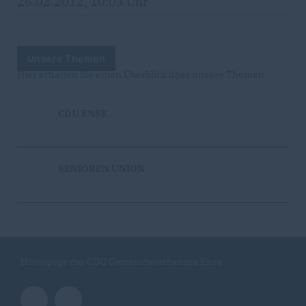
26.02.2012, 10:03 Uhr
Unsere Themen
Hier erhalten Sie einen Überblick über unsere Themen.
CDU ENSE
SENIOREN UNION
Homepage des CDU Gemeindeverbandes Ense