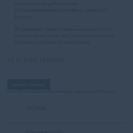
langjährigen Weggefährten und
Fraktionsvorsitzenden Josef Risse „Josefsplatz“
genannt.
Bürgermeister Hubert Wegener versprach bei der
Einweihung der Hütte, den Christdemokraten eine
Flatterulme als Dank für ihren Einsatz.
15.11.2019, 18:03 Uhr
Unsere Themen
Hier erhalten Sie einen Überblick über unsere Themen.
CDU ENSE
SENIOREN UNION