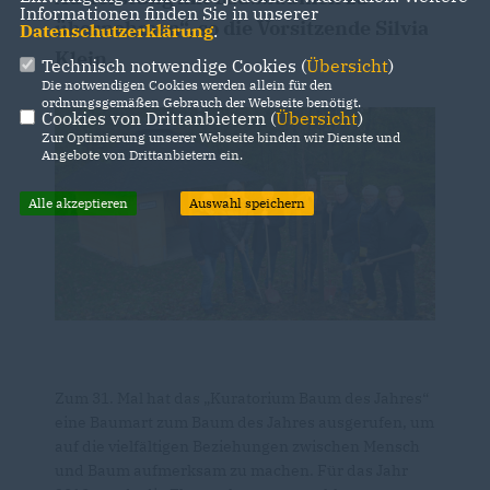
Informationen finden Sie in unserer
übernehmen“, so die Vorsitzende Silvia
Datenschutzerklärung
.
Klein.
Technisch notwendige Cookies (
Übersicht
)
Die notwendigen Cookies werden allein für den
ordnungsgemäßen Gebrauch der Webseite benötigt.
Cookies von Drittanbietern (
Übersicht
)
Zur Optimierung unserer Webseite binden wir Dienste und
Angebote von Drittanbietern ein.
Alle akzeptieren
Auswahl speichern
Zum 31. Mal hat das „Kuratorium Baum des Jahres“
eine Baumart zum Baum des Jahres ausgerufen, um
auf die vielfältigen Beziehungen zwischen Mensch
und Baum aufmerksam zu machen. Für das Jahr