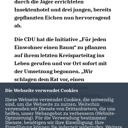
durch die Jäger errichteten
Insektenhotel und drei jungen, bereits
gepflanzten Eichen nun hervorragend
ab.
Die CDU hat die Initiative „Für jeden
Einwohner einen Baum“ zu pflanzen
auf ihrem letzten Kreisparteitag ins
Leben gerufen und vor Ort sofort mit
der Umsetzung begonnen. „Wir
schlagen dem Rat vor, einen
Bürgerwald anzulegen. Enser
Die Webseite verwendet Cookies
Bürgerinnen und Bürger, Schulen,
Diese Webseite verwendet Cookies, die notwendig
Kitas und alle anderen Gruppierungen
sind, um die Webseite zu nutzen. Weiterhin
verwenden wir Dienste von Drittanbietern, die uns
sollen die Gelegenheit bekommen,
helfen, unser Webangebot zu verbessern (Website-
Optmierung). Für die Verwendung bestimmter
Baum-Patenschaften für die
Dienste, benötigen wir Ihre Einwilligung. Ihre
Einwilligung können Sie jederzeit widerrufen. Weitere
Aufforstung mit Laubbäumen zu