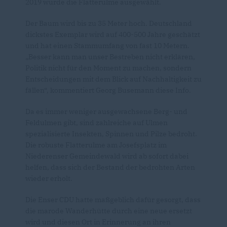
2019 wurde die Flatterulme ausgewählt.
Der Baum wird bis zu 35 Meter hoch. Deutschland
dickstes Exemplar wird auf 400-500 Jahre geschätzt
und hat einen Stammumfang von fast 10 Metern.
Besser kann man unser Bestreben nicht erklären,
Politik nicht für den Moment zu machen, sondern
Entscheidungen mit dem Blick auf Nachhaltigkeit zu
fällen“, kommentiert Georg Busemann diese Info.
Da es immer weniger ausgewachsene Berg- und
Feldulmen gibt, sind zahlreiche auf Ulmen
spezialisierte Insekten, Spinnen und Pilze bedroht.
Die robuste Flatterulme am Josefsplatz im
Niederenser Gemeindewald wird ab sofort dabei
helfen, dass sich der Bestand der bedrohten Arten
wieder erholt.
Die Enser CDU hatte maßgeblich dafür gesorgt, dass
die marode Wanderhütte durch eine neue ersetzt
wird und diesen Ort in Erinnerung an ihren