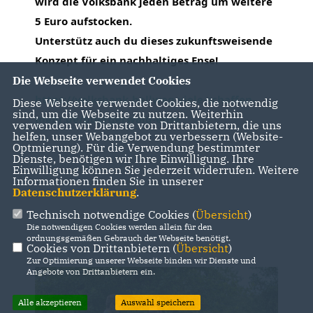
wird die Volksbank jeden Betrag um weitere
5 Euro aufstocken.
Unterstütz auch du dieses zukunftsweisende
Konzept für ein nachhaltiges Ense!
Die Webseite verwendet Cookies
https://volksbank-hellweg.viele-schaffen-
Diese Webseite verwendet Cookies, die notwendig
sind, um die Webseite zu nutzen. Weiterhin
mehr.de/buergerwald-ense
verwenden wir Dienste von Drittanbietern, die uns
helfen, unser Webangebot zu verbessern (Website-
Optmierung). Für die Verwendung bestimmter
Dienste, benötigen wir Ihre Einwilligung. Ihre
Einwilligung können Sie jederzeit widerrufen. Weitere
Informationen finden Sie in unserer
Datenschutzerklärung
.
Technisch notwendige Cookies (
Übersicht
)
Die notwendigen Cookies werden allein für den
ordnungsgemäßen Gebrauch der Webseite benötigt.
Cookies von Drittanbietern (
Übersicht
)
Zur Optimierung unserer Webseite binden wir Dienste und
Angebote von Drittanbietern ein.
Alle akzeptieren
Auswahl speichern