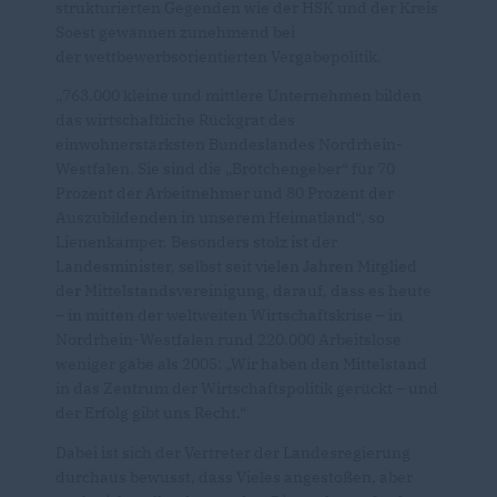
strukturierten Gegenden wie der HSK und der Kreis
Soest gewännen zunehmend bei
der wettbewerbsorientierten Vergabepolitik.
763.000 kleine und mittlere Unternehmen bilden
das wirtschaftliche Rückgrat des
einwohnerstärksten Bundeslandes Nordrhein-
Westfalen. Sie sind die „Brötchengeber“ für 70
Prozent der Arbeitnehmer und 80 Prozent der
Auszubildenden in unserem Heimatland“, so
Lienenkämper. Besonders stolz ist der
Landesminister, selbst seit vielen Jahren Mitglied
der Mittelstandsvereinigung, darauf, dass es heute
– in mitten der weltweiten Wirtschaftskrise – in
Nordrhein-Westfalen rund 220.000 Arbeitslose
weniger gäbe als 2005: „Wir haben den Mittelstand
in das Zentrum der Wirtschaftspolitik gerückt – und
der Erfolg gibt uns Recht.“
Dabei ist sich der Vertreter der Landesregierung
durchaus bewusst, dass Vieles angestoßen, aber