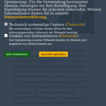
Optmierung). Für die Verwendung bestimmter
Dienste, benötigen wir Ihre Einwilligung. Ihre
Einwilligung können Sie jederzeit widerrufen. Weitere
Informationen finden Sie in unserer
Datenschutzerklärung
.
Technisch notwendige Cookies (
Übersicht
)
Die notwendigen Cookies werden allein für den
ordnungsgemäßen Gebrauch der Webseite benötigt.
Cookies von Drittanbietern (
Übersicht
)
Zur Optimierung unserer Webseite binden wir Dienste und
Angebote von Drittanbietern ein.
Lutz Lienenkämper lobte die mittelständischen
Alle akzeptieren
Auswahl speichern
Unternehmen im IHK-Bezirk Hochsauerland und
Soest: „Hier sitzen viele der „hidden champions“,
also der technisch innovativsten Unternehmen
Nordrhein-Westfalens.“ Die Landesregierung aus
CDU und FDP sei sich dieser Tatsache bewusst und
habe deshalb ihre Wirtschaftsförderungspolitik
nach der Landtagswahl vor fünf Jahren auf neue
Füße gestellt. Die zur Verfügung gestellten
Fördermittel erreichten nun nicht mehr nur die
städtischen Zentren im Ruhrgebiet, die ländlich