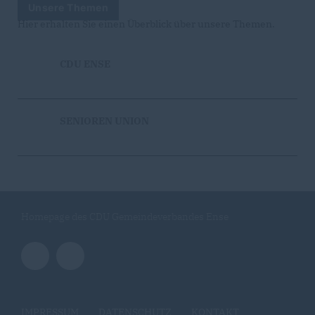
Unsere Themen
Hier erhalten Sie einen Überblick über unsere Themen.
CDU ENSE
SENIOREN UNION
Homepage des CDU Gemeindeverbandes Ense
IMPRESSUM
DATENSCHUTZ
KONTAKT