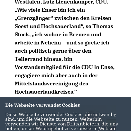
Westfalen, Lutz Lienenkämper, CDU.
Wie viele Enser bin ich ein
Grenzgänger“ zwischen den Kreisen
Soest und Hochsauerland“, so Thomas
Stock, „ich wohne in Bremen und
arbeite in Neheim – und so gucke ich
auch politisch gerne über den
Tellerrand hinaus, bin
Vorstandsmitglied für die CDU in Ense,
engagiere mich aber auch in der
Mittelstandsvereinigung des
Hochsauerlandkreises.“
Die Webseite verwendet Cookies
Diese Webseite verwendet Cookies, die notwendig
sind, um die Webseite zu nutzen. Weiterhin
verwenden wir Dienste von Drittanbietern, die uns
helfen, unser Webangebot zu verbessern (Website-